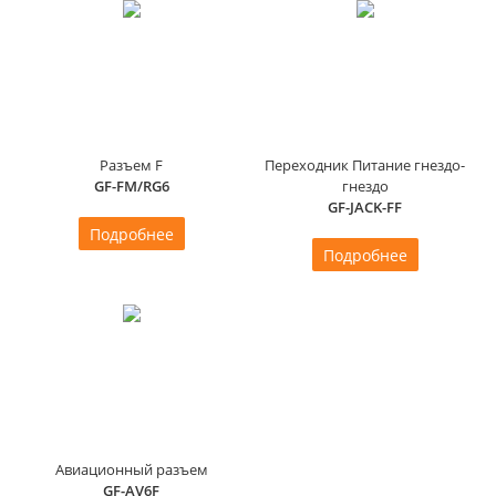
Разъем F
Переходник Питание гнездо-
GF-FM/RG6
гнездо
GF-JACK-FF
Подробнее
Подробнее
Авиационный разъем
GF-AV6F