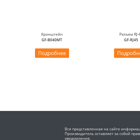
Кронштейн
Разъем RJ-
GF-B040MT
GF-RJ45
Подробнее
Подробн
Вся представленная на сайте информац
Производитель оставляет за собой пра
уведомления.