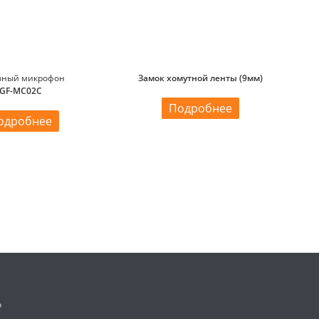
вный микрофон
Замок хомутной ленты (9мм)
GF-MC02C
Подробнее
одробнее
о