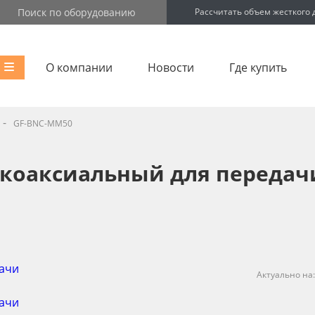
Рассчитать объем жесткого 
О компании
Новости
Где купить
-
GF-BNC-MM50
коаксиальный для передачи
Актуально на