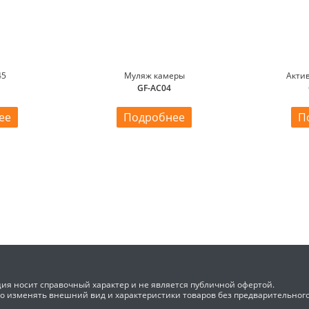
45
Муляж камеры
Акти
GF-AC04
ее
Подробнее
П
ия носит справочный характер и не является публичной офертой.
во изменять внешний вид и характеристики товаров без предварительног