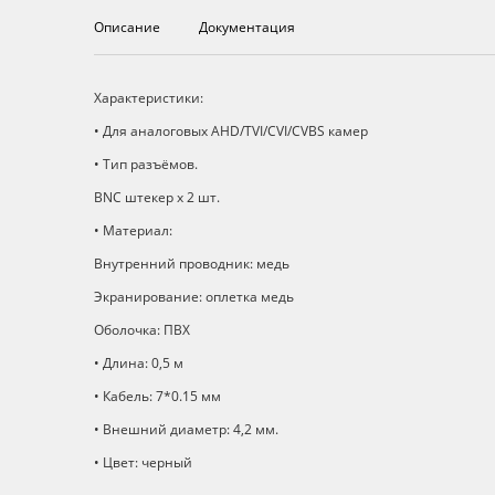
Описание
Документация
Описание
Характеристики:
• Для аналоговых AHD/TVI/CVI/CVBS камер
• Тип разъёмов.
BNC штекер х 2 шт.
• Материал:
Внутренний проводник: медь
Экранирование: оплетка медь
Оболочка: ПВХ
• Длина: 0,5 м
• Кабель: 7*0.15 мм
• Внешний диаметр: 4,2 мм.
• Цвет: черный