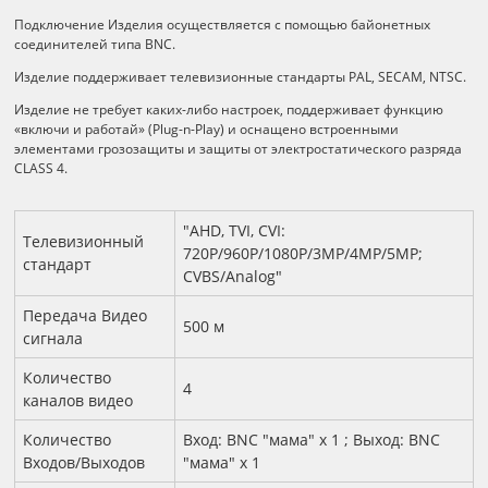
Подключение Изделия осуществляется с помощью байонетных
соединителей типа BNC.
Изделие поддерживает телевизионные стандарты PAL, SECAM, NTSC.
Изделие не требует каких-либо настроек, поддерживает функцию
«включи и работай» (Plug-n-Play) и оснащено встроенными
элементами грозозащиты и защиты от электростатического разряда
CLASS 4.
Технические характеристики
"AHD, TVI, CVI:
Телевизионный
720P/960P/1080P/3MP/4MP/5MP;
стандарт
CVBS/Analog"
Передача Видео
500 м
сигнала
Количество
4
каналов видео
Количество
Вход: BNC "мама" x 1 ; Выход: BNC
Входов/Выходов
"мама" x 1