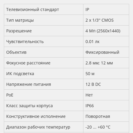
Технические характеристики
Телевизионный стандарт
IP
Тип матрицы
2 х 1/3'' CMOS
Разрешение
4 Мп (2560х1440)
Чувствительность
0.01 лк
Объектив
Фиксированный
Фокусное расстояние
2.8 мм; 12 мм
ИК подсветка
50 м
Напряжение питания
12 B DC
PoE
Нет
Класс защиты корпуса
IP66
Конструктивное исполнение
Поворотная
Диапазон рабочих температур
-20 ... +60 °С