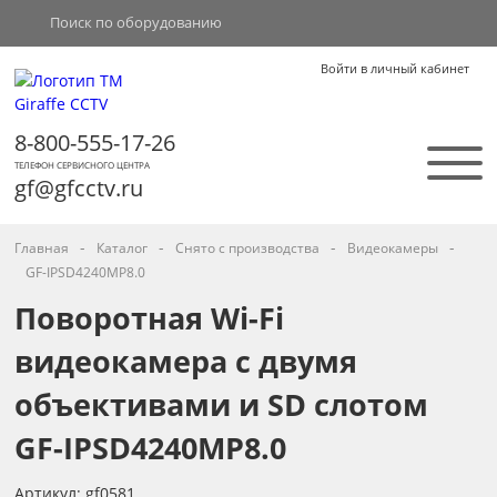
Войти в личный кабинет
8-800-555-17-26
ТЕЛЕФОН СЕРВИСНОГО ЦЕНТРА
gf@gfcctv.ru
-
-
-
-
Главная
Каталог
Снято с производства
Видеокамеры
GF-IPSD4240MP8.0
Поворотная Wi-Fi
видеокамера с двумя
объективами и SD слотом
GF-IPSD4240MP8.0
Артикул: gf0581