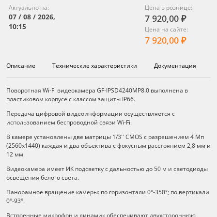
Актуально на:
Цена в рознице:
07 / 08 / 2026,
7 920,00 ₽
10:15
Цена на сайте:
7 920,00 ₽
Описание
Технические характеристики
Документация
Описание
Поворотная Wi-Fi видеокамера GF-IPSD4240MP8.0 выполнена в
пластиковом корпусе с классом защиты IP66.
Передача цифровой видеоинформации осуществляется с
использованием беспроводной связи Wi-Fi.
В камере установлены две матрицы 1/3'' CMOS с разрешением 4 Мп
(2560х1440) каждая и два объектива с фокусным расстоянием 2,8 мм и
12 мм.
Видеокамера имеет ИК подсветку с дальностью до 50 м и светодиоды
освещения белого света.
Панорамное вращение камеры: по горизонтали 0°-350°; по вертикали
0°-93°.
Встроенные микрофон и динамик обеспечивают двухстороннюю