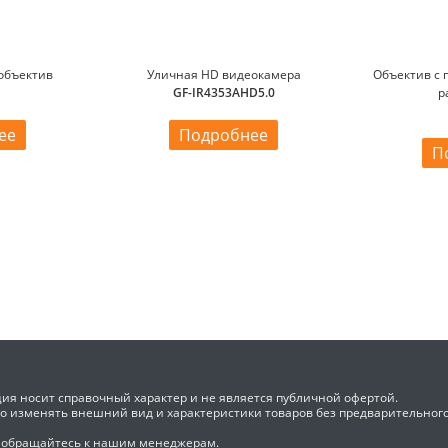
объектив
Уличная HD видеокамера
Объектив с
M
GF-IR4353AHD5.0
р
ее
Подробнее
П
ия носит справочный характер и не является публичной офертой.
во изменять внешний вид и характеристики товаров без предварительног
 обращайтесь к нашим менеджерам.