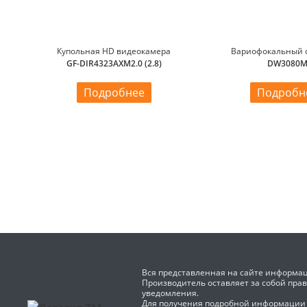
Купольная HD видеокамера
Вариофокальный 
GF-DIR4323AXM2.0 (2.8)
DW3080
Подробнее
Подробн
Вся представленная на сайте информац
Производитель оставляет за собой пра
уведомления.
Для получения подробной информации