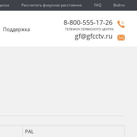
диска
Рассчитать фокусное расстояние
FAQ
Войти
8-800-555-17-26
Поддержка
ТЕЛЕФОН СЕРВИСНОГО ЦЕНТРА
gf@gfcctv.ru
и
PAL