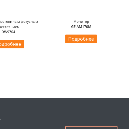
 постоянным фокусным
Монитор
асстоянием
GF-AM170M
DW9704
Подробнее
одробнее
о