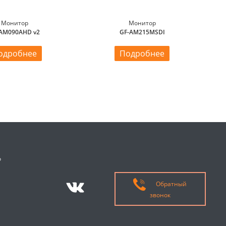
Монитор
Монитор
AM090AHD v2
GF-AM215MSDI
одробнее
Подробнее
о
Обратный
звонок