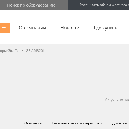
Рассчитать объем жесткого 
О компании
Новости
Где купить
-
ры Giraffe
GF-AM320L
Актуально на
Описание
Технические характеристики
Документ