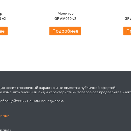
ер
Монитор
 v2
GF-AM050 v2
GF-
ее
Подробнее
П
ия носит справочный характер и не является публичной офертой.
во изменять внешний вид и характеристики товаров без предварительног
 обращайтесь к нашим менеджерам.
анных
ый знак