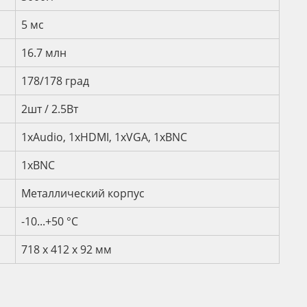
5 мс
16.7 млн
178/178 град
2шт / 2.5Вт
1xAudio, 1xHDMI, 1xVGA, 1хBNC
1хBNC
Металлический корпус
-10...+50 °С
718 х 412 х 92 мм