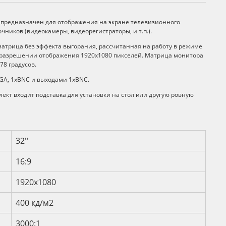
редназначен для отображения на экране телевизионного
чников (видеокамеры, видеорегистраторы, и т.п.).
атрица без эффекта выгорания, рассчитанная на работу в режиме
9 и разрешении отображения 1920x1080 пикселей. Матрица монитора
78 градусов.
GA, 1хBNC и выходами 1хBNC.
ект входит подставка для установки на стол или другую ровную
и
32''
16:9
1920x1080
400 кд/м2
3000:1