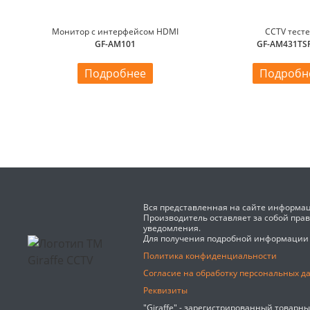
Монитор с интерфейсом HDMI
CCTV тест
GF-AM101
GF-AM431TSR
Подробнее
Подробн
Вся представленная на сайте информац
Производитель оставляет за собой пра
уведомления.
Для получения подробной информации
Политика конфиденциальности
Согласие на обработку персональных д
Реквизиты
"Giraffe" - зарегистрированный товарн