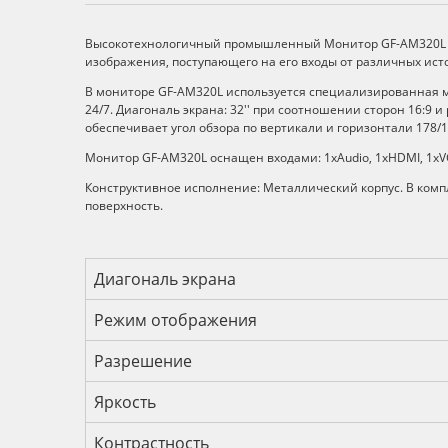
Описание
Высокотехнологичный промышленный Монитор GF-AM320L п
изображения, поступающего на его входы от различных исто
В мониторе GF-AM320L используется специализированная м
24/7. Диагональ экрана: 32'' при соотношении сторон 16:
обеспечивает угол обзора по вертикали и горизонтали 178/1
Монитор GF-AM320L оснащен входами: 1xAudio, 1xHDMI, 1xV
Конструктивное исполнение: Металлический корпус. В компл
поверхность.
Технические характеристик
Диагональ экрана
Режим отображения
Разрешение
Яркость
Контрастность